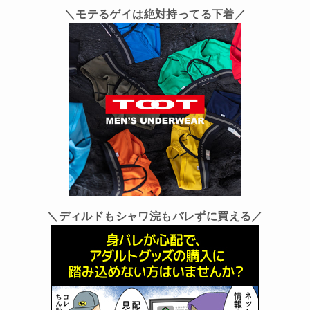
＼モテるゲイは絶対持ってる下着／
＼ディルドもシャワ浣もバレずに買える／